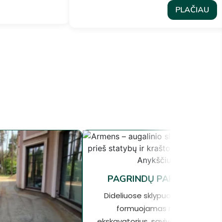
PLAČIAU
PAGRINDŲ PARUOŠIMAS
Dideliuose sklypuose pagrindas
formuojamas naudojant
ekskavatorius, savivartes ir sunkią