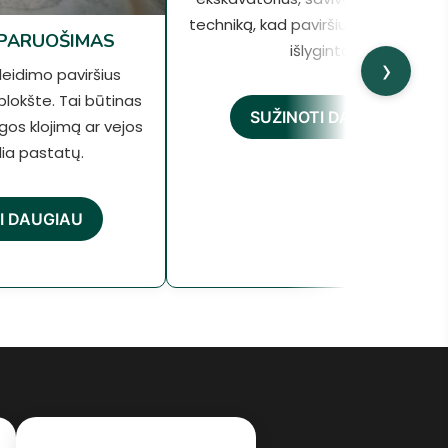
techniką, kad paviršius būtų tinka
 PARUOŠIMAS
išlygintas.
›
eidimo paviršius
plokšte. Tai būtinas
SUŽINOTI DAUGIAU
os klojimą ar vejos
lia pastatų.
I DAUGIAU