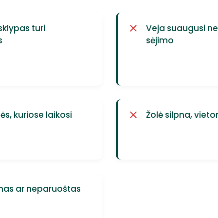
klypas turi
Veja suaugusi net
s
sėjimo
, kuriose laikosi
Žolė silpna, viet
as ar neparuoštas