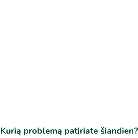
gerbūvio darbai visoje Lietuvoje
ientų
Kurią problemą patiriate šiandien?