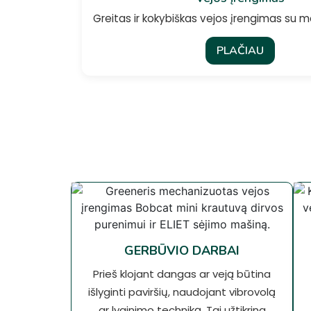
Greitas ir kokybiškas vejos įrengimas su m
PLAČIAU
GERBŪVIO DARBAI
Prieš klojant dangas ar veją būtina
išlyginti paviršių, naudojant vibrovolą
ar lyginimo techniką. Tai užtikrina