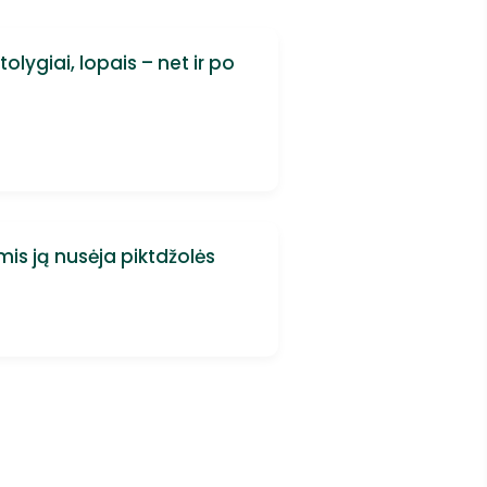
olygiai, lopais – net ir po
omis ją nusėja piktdžolės