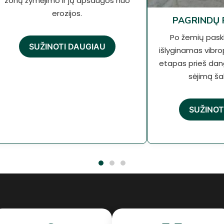
zonų žymėjimo ir jų apsaugos nuo
erozijos.
PAGRINDŲ
Po žemių paskl
SUŽINOTI DAUGIAU
išlyginamas vibro
etapas prieš dang
sėjimą ša
SUŽINOT