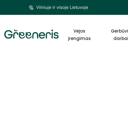
Vilniuje ir visoje Lietuvoje
Vejos
Gerbūv
įrengimas
darba