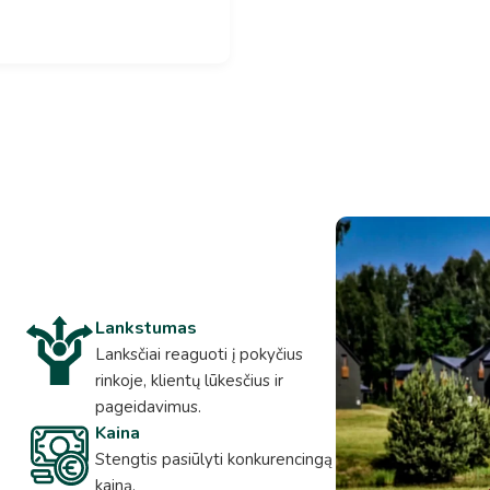
Lankstumas
Lanksčiai reaguoti į pokyčius
rinkoje, klientų lūkesčius ir
pageidavimus.
Kaina
Stengtis pasiūlyti konkurencingą
kainą.