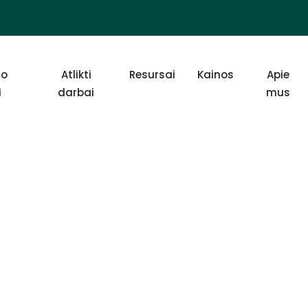
io
Atlikti
Resursai
Kainos
Apie
i
darbai
mus