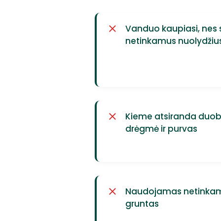
Vanduo kaupiasi, nes s
netinkamus nuolydžiu
Kieme atsiranda duobės
drėgmė ir purvas
Naudojamas netinkam
gruntas